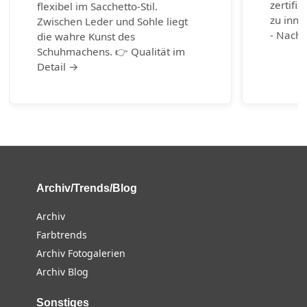
zertifiz
flexibel im Sacchetto-Stil.
zu inno
Zwischen Leder und Sohle liegt
- Nachh
die wahre Kunst des
Schuhmachens. 👉 Qualität im
Detail →
Archiv/Trends/Blog
Archiv
Farbtrends
Archiv Fotogalerien
Archiv Blog
Sonstiges