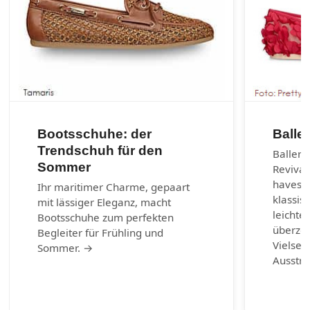
Bootsschuhe: der
Balle
Trendschuh für den
Balleri
Sommer
Revival
haves d
Ihr maritimer Charme, gepaart
klassis
mit lässiger Eleganz, macht
leichte
Bootsschuhe zum perfekten
überzeu
Begleiter für Frühling und
Vielsei
Sommer. →
Ausstr