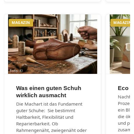
MAGAZIN
MAGAZIN
Was einen guten Schuh
Eco m
wirklich ausmacht
Nachhal
Prozes
Die Machart ist das Fundament
ein Bli
guter Schuhe: Sie bestimmt
die öko
Haltbarkeit, Flexibilität und
und per
Reparierbarkeit. Ob
zusamm
Rahmengenäht, zwiegenäht oder