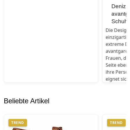
Deniz T
avantga
Schuhd
Die Designe
einzigarti
extreme Det
avantgardis
Frauen, die
Seite eben
ihre Persö
eignet sich
Beliebte Artikel
TREND
TREND