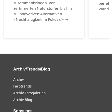
zusammenbringen. Von
perfekt
zertifizierten Naturstoffen bis hin
Wander
zu innovativen Alternativen
- Nachhaltigkeit im Fokus 👉 →
Archiv/Trends/Blog
Archiv
Farbtrends
Archiv Fotogalerien
Archiv Blog
Sonstiges