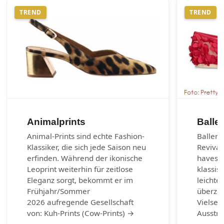
TREND
TREND
Animalprints
Balle
Animal-Prints sind echte Fashion-
Balleri
Klassiker, die sich jede Saison neu
Revival
erfinden. Während der ikonische
haves d
Leoprint weiterhin für zeitlose
klassis
Eleganz sorgt, bekommt er im
leichte
Frühjahr/Sommer
überzeu
2026 aufregende Gesellschaft
Vielsei
von: Kuh-Prints (Cow-Prints) →
Ausstr