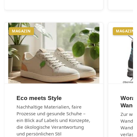
MAGAZIN
MAGAZIN
Eco meets Style
Worau
Wand
Nachhaltige Materialien, faire
Prozesse und gesunde Schuhe –
Zur wic
ein Blick auf Labels und Konzepte,
Wander
die ökologische Verantwortung
Wanders
und persönlichen Stil
verlass