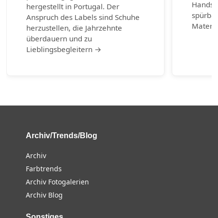
Handsch
hergestellt in Portugal. Der
spürbar
Anspruch des Labels sind Schuhe
Materia
herzustellen, die Jahrzehnte
überdauern und zu
Lieblingsbegleitern →
Archiv/Trends/Blog
Archiv
Farbtrends
Archiv Fotogalerien
Archiv Blog
Sonstiges