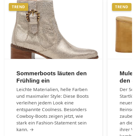
TREND
TREND
Sommerboots läuten den
Mules
Frühling ein
den 
Leichte Materialien, helle Farben
Der So
und maximaler Style: Diese Boots
Startlö
verleihen jedem Look eine
neuen 
entspannte Coolness. Besonders
Reinsch
Cowboy-Boots zeigen jetzt, wie
zaubern
stark ein Fashion-Statement sein
an die 
kann. →
ihrer Vi