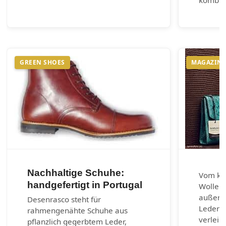
kombin
GREEN SHOES
MAGAZIN
Nachhaltige Schuhe:
Vom kla
handgefertigt in Portugal
Wolle u
außerg
Desenrasco steht für
Lederar
rahmengenähte Schuhe aus
verleih
pflanzlich gegerbtem Leder,