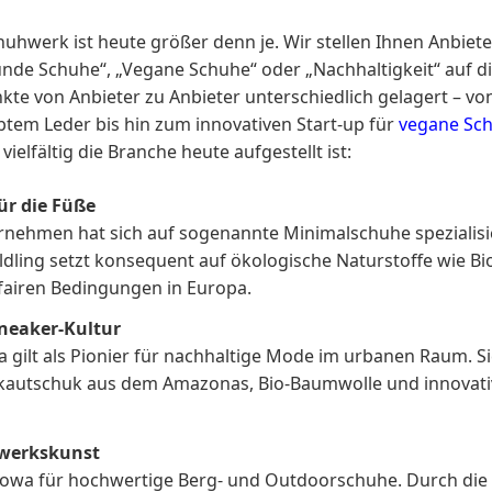
hwerk ist heute größer denn je. Wir stellen Ihnen Anbiete
nde Schuhe“, „Vegane Schuhe“ oder „Nachhaltigkeit“ auf d
kte von Anbieter zu Anbieter unterschiedlich gelagert – v
btem Leder bis hin zum innovativen Start-up für
vegane Sc
ielfältig die Branche heute aufgestellt ist:
für die Füße
nehmen hat sich auf sogenannte Minimalschuhe spezialisie
ldling setzt konsequent auf ökologische Naturstoffe wie B
fairen Bedingungen in Europa.
 Sneaker-Kultur
a gilt als Pionier für nachhaltige Mode im urbanen Raum. S
rkautschuk aus dem Amazonas, Bio-Baumwolle und innovati
dwerkskunst
 Lowa für hochwertige Berg- und Outdoorschuhe. Durch die