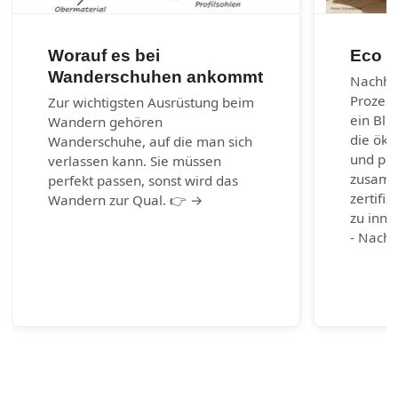
Worauf es bei
Eco m
Wanderschuhen ankommt
Nachhal
Prozes
Zur wichtigsten Ausrüstung beim
ein Bli
Wandern gehören
die öko
Wanderschuhe, auf die man sich
und per
verlassen kann. Sie müssen
zusamm
perfekt passen, sonst wird das
zertifiz
Wandern zur Qual. 👉 →
zu inno
- Nachh