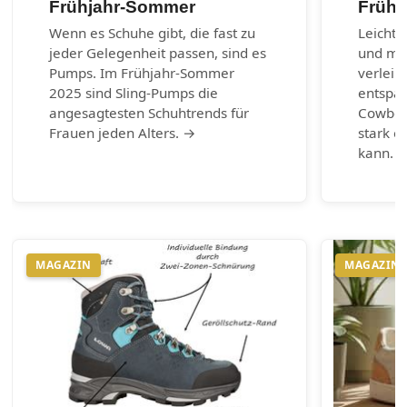
Frühjahr-Sommer
Frühl
Wenn es Schuhe gibt, die fast zu
Leichte
jeder Gelegenheit passen, sind es
und max
Pumps. Im Frühjahr-Sommer
verleih
2025 sind Sling-Pumps die
entspa
angesagtesten Schuhtrends für
Cowboy-
Frauen jeden Alters. →
stark e
kann. 
MAGAZIN
MAGAZIN