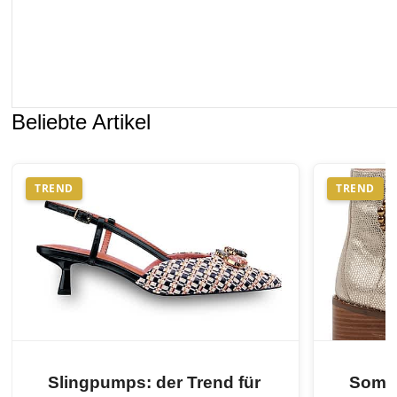
Beliebte Artikel
TREND
TREND
Slingpumps: der Trend für
Somme