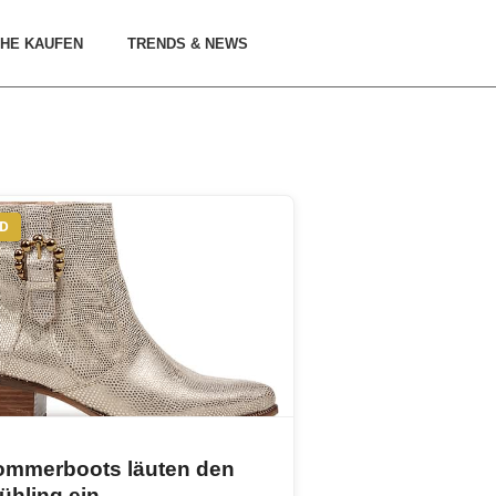
HE KAUFEN
TRENDS & NEWS
ND
ommerboots läuten den
ühling ein