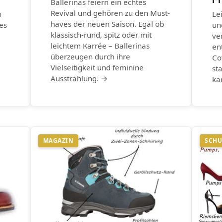
Ballerinas feiern ein echtes
Revival und gehören zu den Must-
u
Le
haves der neuen Saison. Egal ob
es
un
klassisch-rund, spitz oder mit
ve
leichtem Karrée – Ballerinas
en
überzeugen durch ihre
Co
Vielseitigkeit und feminine
st
Ausstrahlung. →
ka
MAGAZIN
SCHU