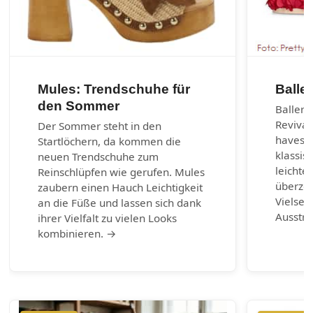
Mules: Trendschuhe für
Balle
den Sommer
Balleri
Revival
Der Sommer steht in den
haves d
Startlöchern, da kommen die
klassis
neuen Trendschuhe zum
leichte
Reinschlüpfen wie gerufen. Mules
überzeu
zaubern einen Hauch Leichtigkeit
Vielsei
an die Füße und lassen sich dank
Ausstr
ihrer Vielfalt zu vielen Looks
kombinieren. →