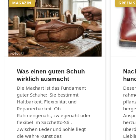
MAGAZIN
GREEN SH
Was einen guten Schuh
Nachh
wirklich ausmacht
handg
Die Machart ist das Fundament
Desenra
guter Schuhe: Sie bestimmt
rahmen
Haltbarkeit, Flexibilität und
pflanzl
Reparierbarkeit. Ob
hergest
Rahmengenäht, zwiegenäht oder
Anspruc
flexibel im Sacchetto-Stil.
herzust
Zwischen Leder und Sohle liegt
überda
die wahre Kunst des
Lieblin