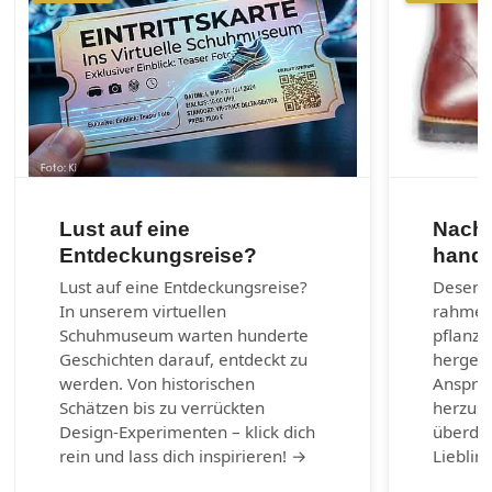
Lust auf eine
Nachh
Entdeckungsreise?
handg
Lust auf eine Entdeckungsreise?
Desenra
In unserem virtuellen
rahmen
Schuhmuseum warten hunderte
pflanzl
Geschichten darauf, entdeckt zu
hergest
werden. Von historischen
Anspruc
Schätzen bis zu verrückten
herzust
Design-Experimenten – klick dich
überda
rein und lass dich inspirieren! →
Lieblin