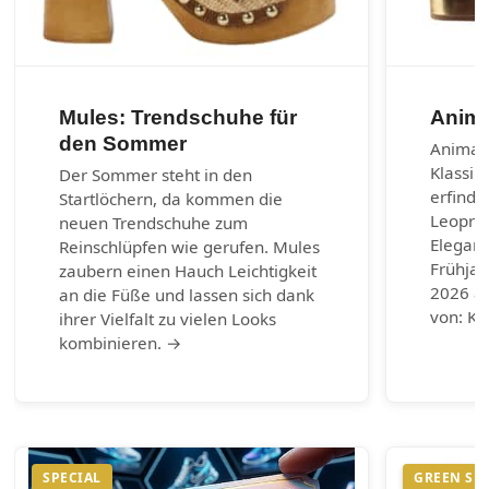
Mules: Trendschuhe für
Anima
den Sommer
Animal-
Klassik
Der Sommer steht in den
erfinde
Startlöchern, da kommen die
Leoprin
neuen Trendschuhe zum
Eleganz
Reinschlüpfen wie gerufen. Mules
Frühja
zaubern einen Hauch Leichtigkeit
2026 au
an die Füße und lassen sich dank
von: Ku
ihrer Vielfalt zu vielen Looks
kombinieren. →
SPECIAL
GREEN SH