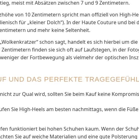
tieg, meist mit Absätzen zwischen 7 und 9 Zentimetern.
zhöhe von 10 Zentimetern spricht man offiziell von High-H
italienisch für „kleiner Dolch“). In der Haute Couture und bei
entimetern und mehr keine Seltenheit.
Wolkenkratzer“ schon sagt, handelt es sich hierbei um di
Zentimetern finden sie sich oft auf Laufstegen, in der Foto
 weniger der Fortbewegung als vielmehr der optischen Ins
AUF UND DAS PERFEKTE TRAGEGEFÜH
nicht zur Qual wird, sollten Sie beim Kauf keine Kompromi
fen Sie High-Heels am besten nachmittags, wenn die Füße 
fen funktioniert bei hohen Schuhen kaum. Wenn der Schuh 
Achten Sie auf weiche Materialien und eine gute Polsterung