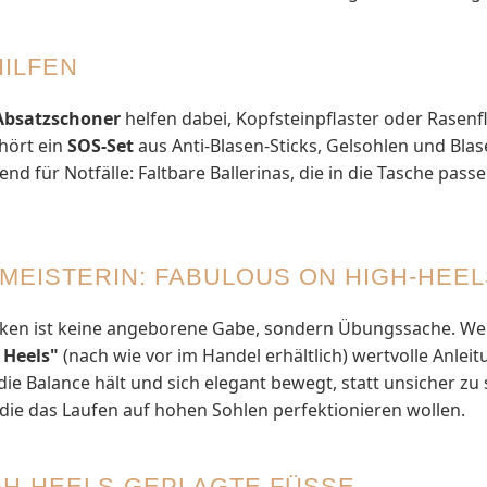
HILFEN
Absatzschoner
helfen dabei, Kopfsteinpflaster oder Rasenf
hört ein
SOS-Set
aus Anti-Blasen-Sticks, Gelsohlen und Blas
d für Notfälle: Faltbare Ballerinas, die in die Tasche pass
MEISTERIN: FABULOUS ON HIGH-HEEL
ken ist keine angeborene Gabe, sondern Übungssache. Wer s
 Heels"
(nach wie vor im Handel erhältlich) wertvolle Anleit
 Balance hält und sich elegant bewegt, statt unsicher zu st
die das Laufen auf hohen Sohlen perfektionieren wollen.
H-HEELS-GEPLAGTE FÜSSE