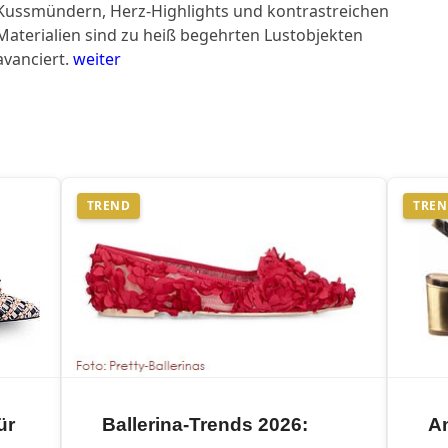
Kussmündern, Herz-Highlights und kontrastreichen
Materialien sind zu heiß begehrten Lustobjekten
avanciert.
weiter
TREND
TRE
ür
Ballerina-Trends 2026:
An