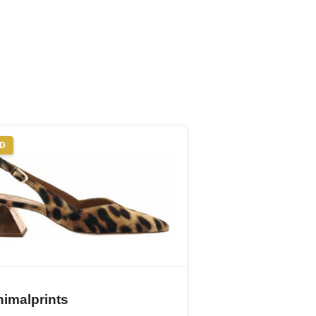
ND
imalprints