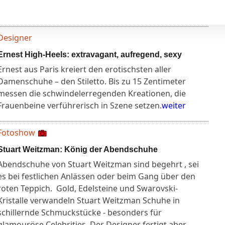
Designer
Ernest High-Heels: extravagant, aufregend, sexy
Ernest aus Paris kreiert den erotischsten aller
Damenschuhe – den Stiletto. Bis zu 15 Zentimeter
messen die schwindelerregenden Kreationen, die
Frauenbeine verführerisch in Szene setzen.
weiter
Fotoshow
Stuart Weitzman: König der Abendschuhe
Abendschuhe von Stuart Weitzman sind begehrt , sei
es bei festlichen Anlässen oder beim Gang über den
roten Teppich. Gold, Edelsteine und Swarovski-
Kristalle verwandeln Stuart Weitzman Schuhe in
schillernde Schmuckstücke - besonders für
glamouröse Celebrities. Der Designer fertigt aber