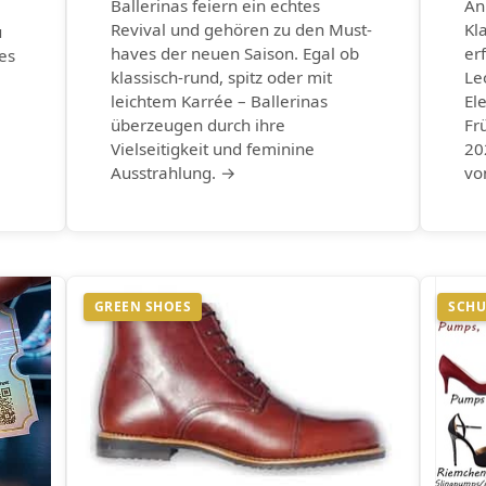
Ballerinas feiern ein echtes
An
Revival und gehören zu den Must-
Kl
u
haves der neuen Saison. Egal ob
er
es
klassisch-rund, spitz oder mit
Le
leichtem Karrée – Ballerinas
El
überzeugen durch ihre
Fr
Vielseitigkeit und feminine
20
Ausstrahlung. →
vo
GREEN SHOES
SCHU