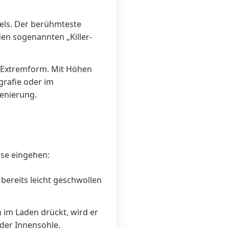
eels. Der berühmteste
 den sogenannten „Killer-
e Extremform. Mit Höhen
grafie oder im
zenierung.
L
sse eingehen:
bereits leicht geschwollen
im Laden drückt, wird er
 der Innensohle.