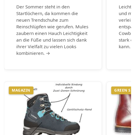
Der Sommer steht in den
Leichte
Startlöchern, da kommen die
und max
neuen Trendschuhe zum
verleih
Reinschlüpfen wie gerufen. Mules
entspa
zaubern einen Hauch Leichtigkeit
Cowboy-
an die Füße und lassen sich dank
stark e
ihrer Vielfalt zu vielen Looks
kann. 
kombinieren. →
MAGAZIN
GREEN SH