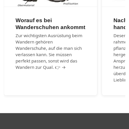
Worauf es bei
Nachh
Wanderschuhen ankommt
handg
Zur wichtigsten Ausrüstung beim
Desenra
Wandern gehören
rahmen
Wanderschuhe, auf die man sich
pflanzl
verlassen kann. Sie müssen
hergest
perfekt passen, sonst wird das
Anspruc
Wandern zur Qual. 👉 →
herzust
überda
Lieblin