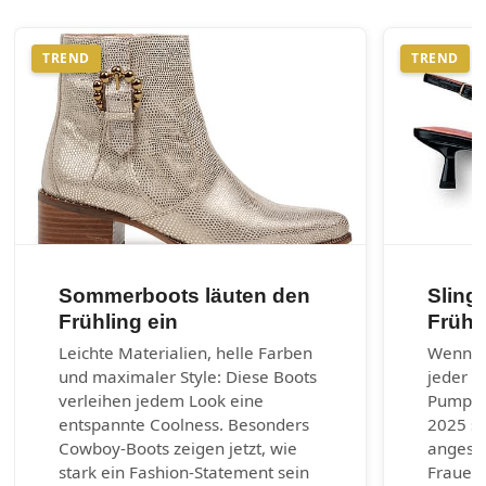
TREND
TREND
Sommerboots läuten den
Sling
Frühling ein
Frühj
Leichte Materialien, helle Farben
Wenn es
und maximaler Style: Diese Boots
jeder G
verleihen jedem Look eine
Pumps.
entspannte Coolness. Besonders
2025 si
Cowboy-Boots zeigen jetzt, wie
angesag
stark ein Fashion-Statement sein
Frauen 