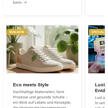
kann. →
MAGAZIN
SPECIAL
Eco meets Style
Lust 
Entde
Nachhaltige Materialien, faire
Prozesse und gesunde Schuhe –
Lust au
ein Blick auf Labels und Konzepte,
In unse
die ökologische Verantwortung