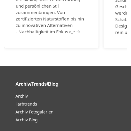
Schuhm
und persönlichen Stil
Geschic
zusammenbringen. Von
werden.
zertifizierten Naturstoffen bis hin
Schätze
zu innovativen Alternativen
Design-
- Nachhaltigkeit im Fokus 👉 →
rein un
Archiv/Trends/Blog
Archiv
Farbtrends
Archiv Fotogalerien
Archiv Blog