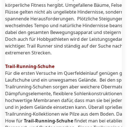
körperliche Fitness hergibt. Umgefallene Bäume, Felsen
Flüsse gelten nicht als ungeliebte Hindernisse, sondern a
spannende Herausforderungen. Plötzliche Steigungen, 
wechselndes Tempo und natürliche Hindernisse beansp
dabei den gesamten Bewegungsapparat und steigern die
Doch auch für Hobbyathleten wird der Leistungsgedan
wichtiger. Trail Runner sind ständig auf der Suche nach 
extremeren Strecken.
Trail-Running-Schuhe
Für die ersten Versuche im Querfeldeinlauf genügen gut
Laufschuhe und ein unwegsames
Gelände. Bei den spezi
Trailrunning-Schuhen sorgen aber weichere Obermateria
Dämpfungselemente, flexiblere Sohlenkonstruktionen 
hochwertige Membranen dafür, dass man sie bei jedem 
und in jedem Gelände einsetzen kann. Überall sprießen
Trailrunning-Kollektionen wie Pilze aus dem Boden. Das
How für
Trail-Running-Schuhe
findet man bei etabliert