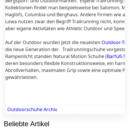
Bergsport- und Outdoormarken. Eigene Trailrunning-Sc
Kollektionen findet man beispielsweise bei Salomon, M
Haglöfs, Columbia und Berghaus. Andere Firmen wie adi
Lowa nutzen zwar den Begriff Trailrunning nicht, kommu
aber eigene Aktivitäten wie Athletic Outdoor und Speed 
Auf der Outdoor wurden jetzt die neuesten
Outdoor-Tr
die neue Generation der Trailrunningschuhe vorgestellt
Rampenlicht standen Natural Motion Schuhe (
Barfuß-Sc
deren besonders flexible Konstruktionsweise, ein harmo
Abrollverhalten, maximalen Grip sowie eine optimale Pa
gewährleisten.
Outdoorschuhe Archiv
Beliebte Artikel