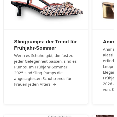
Slingpumps: der Trend für
Anima
Frühjahr-Sommer
Animal-
Klassik
Wenn es Schuhe gibt, die fast zu
erfinde
jeder Gelegenheit passen, sind es
Leoprin
Pumps. Im Frühjahr-Sommer
Eleganz
2025 sind Sling-Pumps die
Frühja
angesagtesten Schuhtrends für
2026 au
Frauen jeden Alters. →
von: Ku