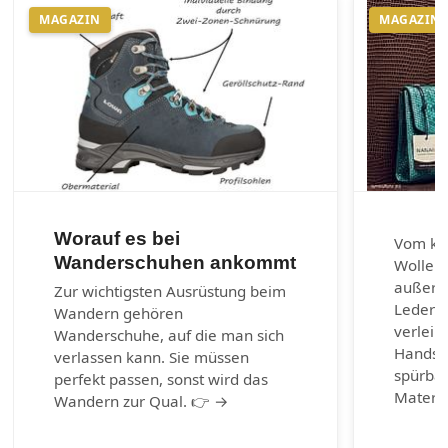
MAGAZIN
MAGAZIN
Worauf es bei
Vom kla
Wanderschuhen ankommt
Wolle u
außerg
Zur wichtigsten Ausrüstung beim
Lederar
Wandern gehören
verleih
Wanderschuhe, auf die man sich
Handsch
verlassen kann. Sie müssen
spürbar
perfekt passen, sonst wird das
Materia
Wandern zur Qual. 👉 →