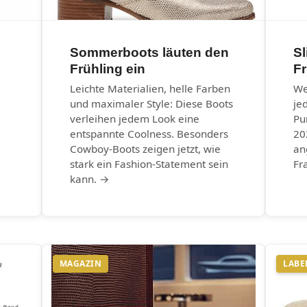
Sommerboots läuten den
Sl
Frühling ein
F
Leichte Materialien, helle Farben
We
und maximaler Style: Diese Boots
je
verleihen jedem Look eine
Pu
entspannte Coolness. Besonders
20
Cowboy-Boots zeigen jetzt, wie
an
stark ein Fashion-Statement sein
Fr
kann. →
MAGAZIN
LABE