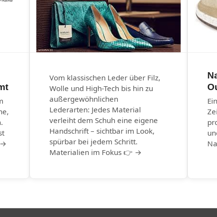
N
Vom klassischen Leder über Filz,
mt
O
Wolle und High-Tech bis hin zu
außergewöhnlichen
m
Ei
Lederarten: Jedes Material
he,
Ze
verleiht dem Schuh eine eigene
.
pr
Handschrift – sichtbar im Look,
st
un
spürbar bei jedem Schritt.
 →
Na
Materialien im Fokus 👉 →