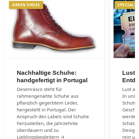
GREEN SHOES
SPECIAL
Nachhaltige Schuhe:
Lust 
handgefertigt in Portugal
Entde
Desenrasco steht für
Lust au
rahmengenähte Schuhe aus
In unse
pflanzlich gegerbtem Leder,
Schuhm
hergestellt in Portugal. Der
Geschic
Anspruch des Labels sind Schuhe
werden.
herzustellen, die Jahrzehnte
Schätze
überdauern und zu
Design-
Lieblingsbegleitern →
rein un