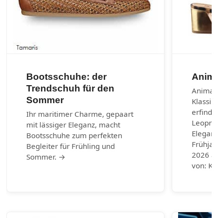
Bootsschuhe: der
Anima
Trendschuh für den
Animal-
Sommer
Klassik
erfinde
Ihr maritimer Charme, gepaart
Leoprin
mit lässiger Eleganz, macht
Eleganz
Bootsschuhe zum perfekten
Frühja
Begleiter für Frühling und
2026 au
Sommer. →
von: Ku