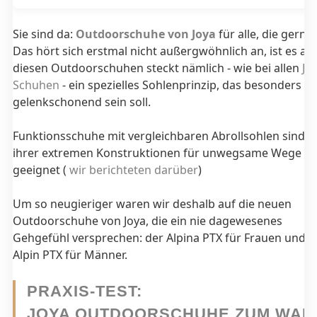
Sie sind da:
Outdoorschuhe von Joya
für alle, die gern
Das hört sich erstmal nicht außergwöhnlich an, ist es abe
diesen Outdoorschuhen steckt nämlich - wie bei allen
Jo
Schuhen
- ein spezielles Sohlenprinzip, das besonders
gelenkschonend sein soll.
Funktionsschuhe mit vergleichbaren Abrollsohlen sind 
ihrer extremen Konstruktionen für unwegsame Wege oft
geeignet (
wir berichteten darüber
)
Um so neugieriger waren wir deshalb auf die neuen
Outdoorschuhe von Joya, die ein nie dagewesenes
Gehgefühl versprechen: der Alpina PTX für Frauen und d
Alpin PTX für Männer.
PRAXIS-TEST:
JOYA OUTDOORSCHUHE ZUM WAN