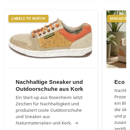
LABELS TO WATCH
MAGAZIN
Nachhaltige Sneaker und
Eco m
Outdoorschuhe aus Kork
Nachhal
Prozes
Ein Start-up aus Rosenheim setzt
ein Bli
Zeichen für Nachhaltigkeit und
die öko
produziert coole Outdoorschuhe
und per
und Sneaker aus
zusamm
Naturmaterialien und Kork. →
zertifiz