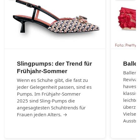
Slingpumps: der Trend für
Balle
Frühjahr-Sommer
Balleri
Revival
Wenn es Schuhe gibt, die fast zu
haves d
jeder Gelegenheit passen, sind es
klassis
Pumps. Im Frühjahr-Sommer
leichte
2025 sind Sling-Pumps die
überzeu
angesagtesten Schuhtrends für
Vielsei
Frauen jeden Alters. →
Ausstr