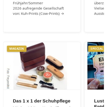
Frühjahr/Sommer
überzeu
2026 aufregende Gesellschaft
Vielsei
von: Kuh-Prints (Cow-Prints) →
Ausstr
MAGAZIN
SPECIAL
Das 1 x 1 der Schuhpflege
Lust 
Entde