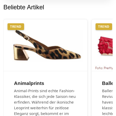
Beliebte Artikel
TREND
TREND
Animalprints
Balle
Animal-Prints sind echte Fashion-
Balleri
Klassiker, die sich jede Saison neu
Revival
erfinden. Während der ikonische
haves d
Leoprint weiterhin für zeitlose
klassis
Eleganz sorgt, bekommt er im
leichte