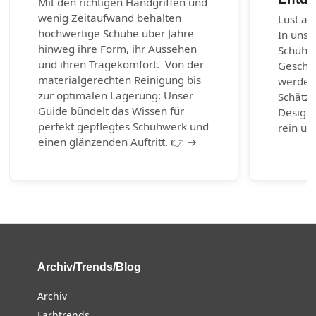
Mit den richtigen Handgriffen und
wenig Zeitaufwand behalten
Lust au
hochwertige Schuhe über Jahre
In unse
hinweg ihre Form, ihr Aussehen
Schuhm
und ihren Tragekomfort. Von der
Geschic
materialgerechten Reinigung bis
werden.
zur optimalen Lagerung: Unser
Schätze
Guide bündelt das Wissen für
Design-
perfekt gepflegtes Schuhwerk und
rein un
einen glänzenden Auftritt. 👉 →
Archiv/Trends/Blog
Archiv
Farbtrends