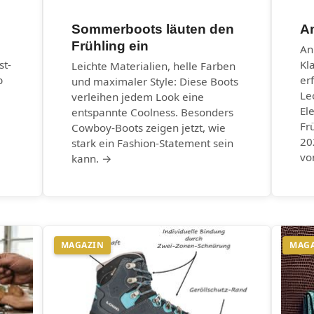
Sommerboots läuten den
An
Frühling ein
An
st-
Kl
Leichte Materialien, helle Farben
b
er
und maximaler Style: Diese Boots
Le
verleihen jedem Look eine
El
entspannte Coolness. Besonders
Fr
Cowboy-Boots zeigen jetzt, wie
20
stark ein Fashion-Statement sein
vo
kann. →
MAGAZIN
MAG