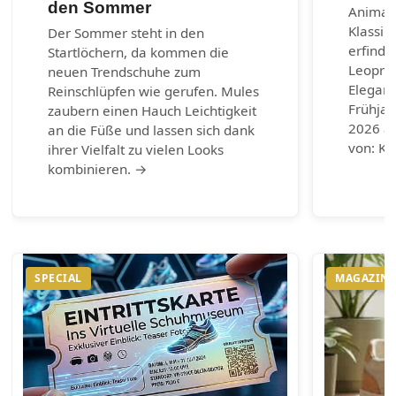
den Sommer
Animal-
Klassik
Der Sommer steht in den
erfinde
Startlöchern, da kommen die
Leoprin
neuen Trendschuhe zum
Eleganz
Reinschlüpfen wie gerufen. Mules
Frühja
zaubern einen Hauch Leichtigkeit
2026 au
an die Füße und lassen sich dank
von: Ku
ihrer Vielfalt zu vielen Looks
kombinieren. →
SPECIAL
MAGAZIN