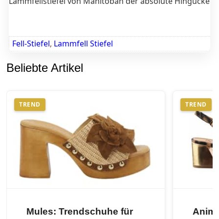
Lammfellstiefel von Manitobah der absolute Hingucker
Fell-Stiefel
,
Lammfell Stiefel
Beliebte Artikel
TREND
TREND
Mules: Trendschuhe für
Anima