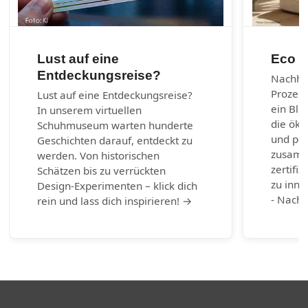
Lust auf eine
Eco m
Entdeckungsreise?
Nachhal
Prozes
Lust auf eine Entdeckungsreise?
ein Bli
In unserem virtuellen
die öko
Schuhmuseum warten hunderte
und per
Geschichten darauf, entdeckt zu
zusamm
werden. Von historischen
zertifiz
Schätzen bis zu verrückten
zu inno
Design-Experimenten – klick dich
- Nachh
rein und lass dich inspirieren! →