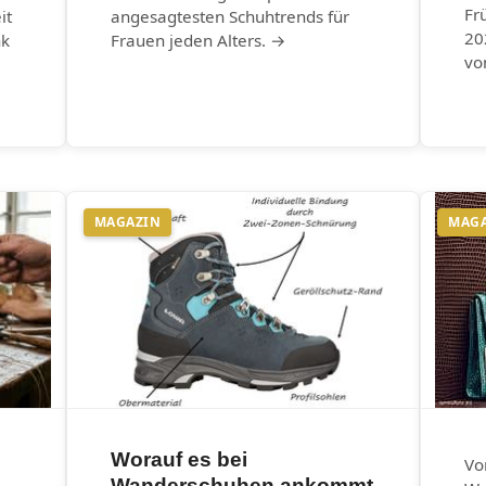
Fr
it
angesagtesten Schuhtrends für
20
nk
Frauen jeden Alters. →
vo
MAGAZIN
MAG
Worauf es bei
Vo
Wanderschuhen ankommt