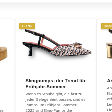
TREND
TRE
Slingpumps: der Trend für
An
Frühjahr-Sommer
An
Kl
Wenn es Schuhe gibt, die fast zu
er
jeder Gelegenheit passen, sind es
Le
Pumps. Im Frühjahr-Sommer
El
es
2025 sind Sling-Pumps die