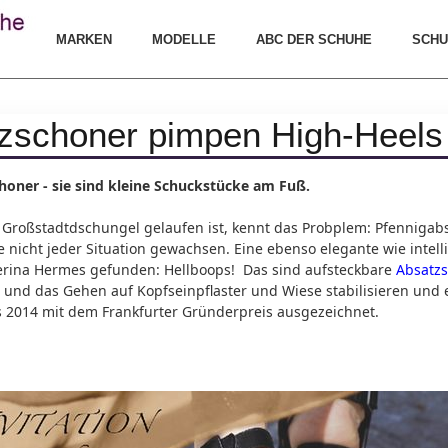
MARKEN
MODELLE
ABC DER SCHUHE
SCHU
zschoner pimpen High-Heels
honer - sie sind kleine Schuckstücke am Fuß.
n Großstadtdschungel gelaufen ist, kennt das Probplem: Pfenniga
e nicht jeder Situation gewachsen. Eine ebenso elegante wie intell
rina Hermes gefunden: Hellboops! Das sind aufsteckbare
Absatz
nd das Gehen auf Kopfseinpflaster und Wiese stabilisieren und erl
 2014 mit dem Frankfurter Gründerpreis ausgezeichnet.