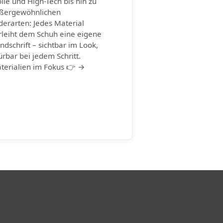
lle und High-Tech bis hin zu
ßergewöhnlichen
derarten: Jedes Material
rleiht dem Schuh eine eigene
ndschrift – sichtbar im Look,
ürbar bei jedem Schritt.
terialien im Fokus 👉 →