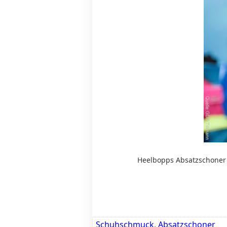
Heelbopps Absatzschoner 
Schuhschmuck
,
Absatzschoner