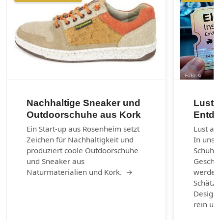
Nachhaltige Sneaker und
Lust 
Outdoorschuhe aus Kork
Entde
Ein Start-up aus Rosenheim setzt
Lust au
Zeichen für Nachhaltigkeit und
In unse
produziert coole Outdoorschuhe
Schuhm
und Sneaker aus
Geschic
Naturmaterialien und Kork. →
werden.
Schätze
Design-
rein un