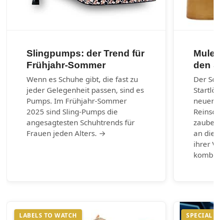
Slingpumps: der Trend für
Mules
Frühjahr-Sommer
den 
Wenn es Schuhe gibt, die fast zu
Der So
jeder Gelegenheit passen, sind es
Startlö
Pumps. Im Frühjahr-Sommer
neuen 
2025 sind Sling-Pumps die
Reinsch
angesagtesten Schuhtrends für
zaubern
Frauen jeden Alters. →
an die 
ihrer Vi
kombin
LABELS TO WATCH
SPECIAL