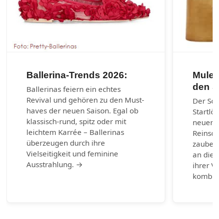
Ballerina-Trends 2026:
Mules
den 
Ballerinas feiern ein echtes
Revival und gehören zu den Must-
Der So
haves der neuen Saison. Egal ob
Startlö
klassisch-rund, spitz oder mit
neuen 
leichtem Karrée – Ballerinas
Reinsch
überzeugen durch ihre
zaubern
Vielseitigkeit und feminine
an die 
Ausstrahlung. →
ihrer Vi
kombin