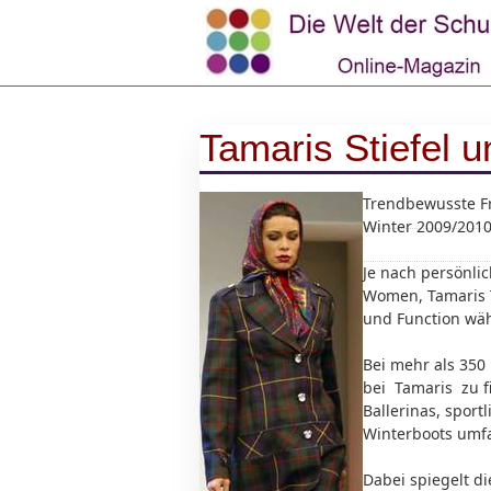
Tamaris Stiefel 
Trendbewusste F
Winter 2009/2010
Je nach persönli
Women, Tamaris T
und Function wä
Bei mehr als 350
bei Tamaris zu f
Ballerinas, sport
Winterboots umfa
Dabei spiegelt d