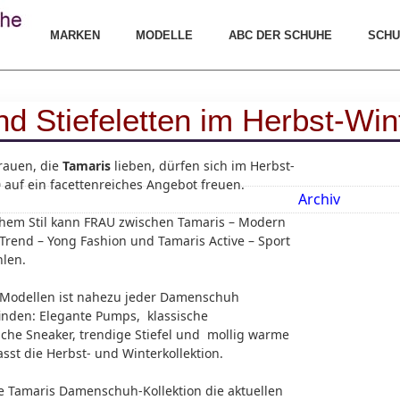
MARKEN
MODELLE
ABC DER SCHUHE
SCHU
und Stiefeletten im Herbst-Wi
rauen, die
Tamaris
lieben, dürfen sich im Herbst-
 auf ein facettenreiches Angebot freuen.
Archiv
chem Stil kann FRAU zwischen Tamaris – Modern
rend – Yong Fashion und Tamaris Active – Sport
hlen.
 Modellen ist nahezu jeder Damenschuh
inden: Elegante Pumps, klassische
liche Sneaker, trendige Stiefel und mollig warme
sst die Herbst- und Winterkollektion.
ie Tamaris Damenschuh-Kollektion die aktuellen