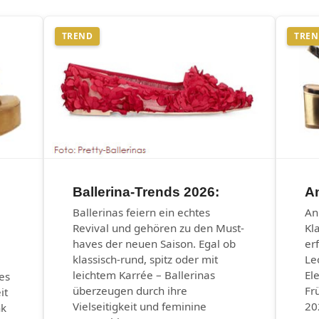
TREND
TRE
Ballerina-Trends 2026:
An
Ballerinas feiern ein echtes
An
Revival und gehören zu den Must-
Kl
haves der neuen Saison. Egal ob
er
klassisch-rund, spitz oder mit
Le
leichtem Karrée – Ballerinas
El
es
überzeugen durch ihre
Fr
it
Vielseitigkeit und feminine
20
nk