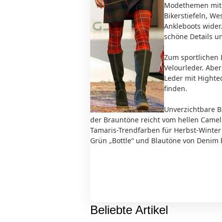
Modethemen mit 
Bikerstiefeln, We
Ankleboots wider
schöne Details un
Zum sportlichen 
Velourleder. Abe
Leder mit Highte
finden.
Unverzichtbare B
der Brauntöne reicht vom hellen Camel
Tamaris-Trendfarben für Herbst-Winter
Grün „Bottle“ und Blautöne von Denim 
Beliebte Artikel