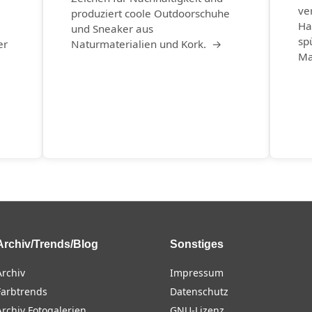
ve
produziert coole Outdoorschuhe
Ha
und Sneaker aus
sp
er
Naturmaterialien und Kork. →
Ma
Archiv/Trends/Blog
Sonstiges
Archiv
Impressum
Farbtrends
Datenschutz
Archiv Fotogalerien
GNU-Lizenz