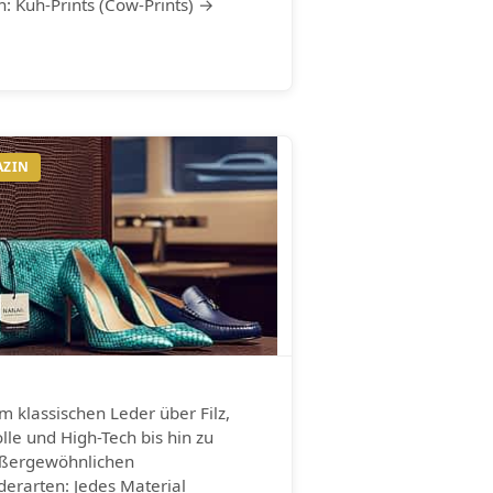
n: Kuh-Prints (Cow-Prints) →
AZIN
m klassischen Leder über Filz,
lle und High-Tech bis hin zu
ßergewöhnlichen
derarten: Jedes Material