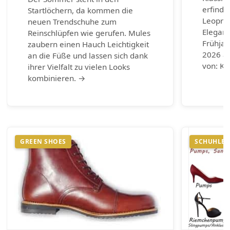
erfinde
Startlöchern, da kommen die
Leoprin
neuen Trendschuhe zum
Eleganz
Reinschlüpfen wie gerufen. Mules
Frühja
zaubern einen Hauch Leichtigkeit
2026 au
an die Füße und lassen sich dank
von: Ku
ihrer Vielfalt zu vielen Looks
kombinieren. →
GREEN SHOES
SCHUHLEX