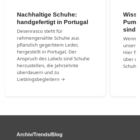
Nachhaltige Schuhe:
Wisse
handgefertigt in Portugal
Pumps
sind?
Desenrasco steht für
rahmengenähte Schuhe aus
Wenn ni
pflanzlich gegerbtem Leder,
unserem
hergestellt in Portugal. Der
Hier fi
Anspruch des Labels sind Schuhe
über di
herzustellen, die Jahrzehnte
Schuhm
überdauern und zu
Lieblingsbegleitern →
Archiv/Trends/Blog