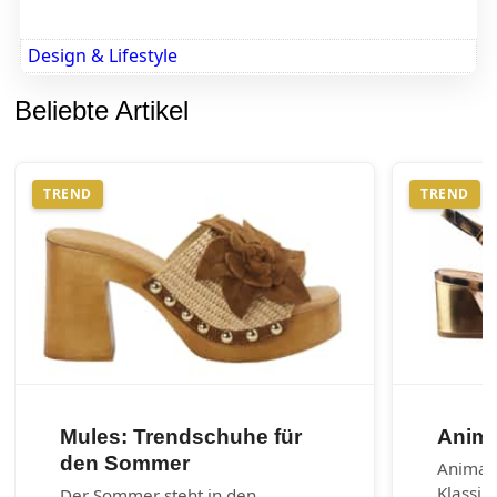
Design & Lifestyle
Beliebte Artikel
TREND
TREND
Mules: Trendschuhe für
Anima
den Sommer
Animal-
Klassik
Der Sommer steht in den