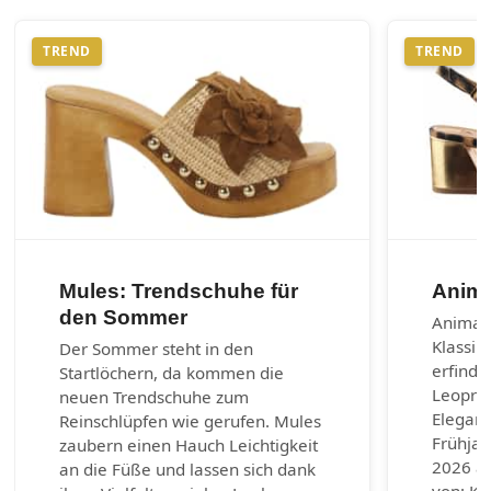
TREND
TREND
Mules: Trendschuhe für
Anima
den Sommer
Animal-
Klassik
Der Sommer steht in den
erfinde
Startlöchern, da kommen die
Leoprin
neuen Trendschuhe zum
Eleganz
Reinschlüpfen wie gerufen. Mules
Frühja
zaubern einen Hauch Leichtigkeit
2026 au
an die Füße und lassen sich dank
von: Ku