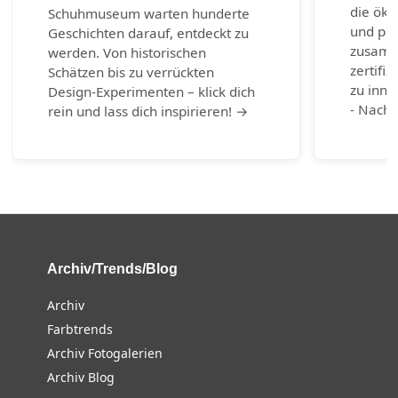
die öko
Schuhmuseum warten hunderte
und per
Geschichten darauf, entdeckt zu
zusamm
werden. Von historischen
zertifiz
Schätzen bis zu verrückten
zu inno
Design-Experimenten – klick dich
- Nachh
rein und lass dich inspirieren! →
Archiv/Trends/Blog
Archiv
Farbtrends
Archiv Fotogalerien
Archiv Blog