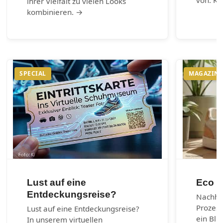
ihrer Vielfalt zu vielen Looks
kombinieren. →
SPECIAL
MAGAZIN
Lust auf eine
Eco m
Entdeckungsreise?
Nachhal
Prozes
Lust auf eine Entdeckungsreise?
ein Bli
In unserem virtuellen