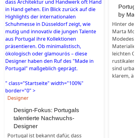
dass Architektur und Handwerk oft Hand
Portug
in Hand gehen. Ein Blick zurück auf die
by Mar
Highlights der internationalen
Schuhmesse in Düsseldorf zeigt, wie
Hinter dem
mutig und innovativ die jungen Talente
Marta Mont
aus Portugal ihre Kollektionen
Modedesign
präsentieren. Ob minimalistisch,
Materialie
ökologisch oder glamourös – diese
leichten O
Designer haben den Ruf des "Made in
rustikalen
Portugal" maßgeblich geprägt.
sind urban
klarem, äs
" class="Startseite" width="100%"
border="0" >
Designer
Design-Fokus: Portugals
talentierte Nachwuchs-
Designer
Portugal ist bekannt dafür, dass