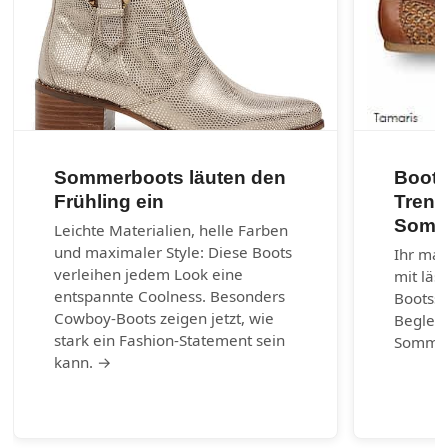
Sommerboots läuten den
Boots
Frühling ein
Trend
Somm
Leichte Materialien, helle Farben
und maximaler Style: Diese Boots
Ihr mar
verleihen jedem Look eine
mit läs
entspannte Coolness. Besonders
Bootss
Cowboy-Boots zeigen jetzt, wie
Begleit
stark ein Fashion-Statement sein
Somme
kann. →