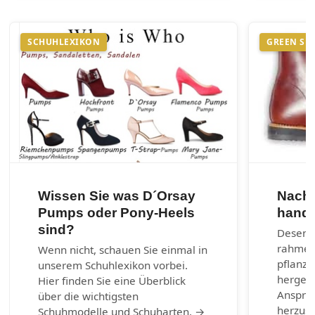
SCHUHLEXIKON
GREEN SH
Wissen Sie was D´Orsay
Nachh
Pumps oder Pony-Heels
handg
sind?
Desenra
rahmen
Wenn nicht, schauen Sie einmal in
pflanzl
unserem Schuhlexikon vorbei.
hergest
Hier finden Sie eine Überblick
Anspruc
über die wichtigsten
herzust
Schuhmodelle und Schuharten. →