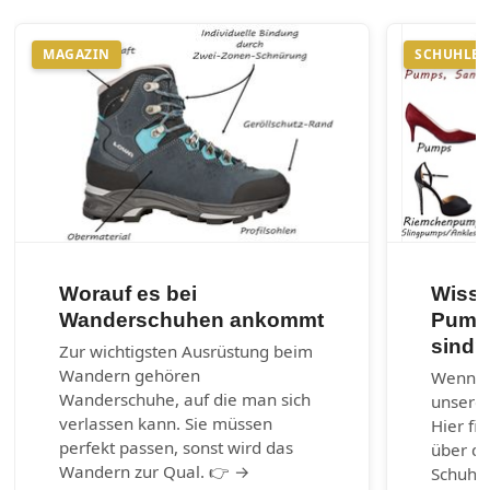
MAGAZIN
SCHUHLEX
Worauf es bei
Wisse
Wanderschuhen ankommt
Pumps
sind?
Zur wichtigsten Ausrüstung beim
Wandern gehören
Wenn ni
Wanderschuhe, auf die man sich
unserem
verlassen kann. Sie müssen
Hier fi
perfekt passen, sonst wird das
über di
Wandern zur Qual. 👉 →
Schuhm