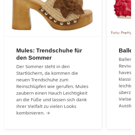
Mules: Trendschuhe für
Balle
den Sommer
Balleri
Revival
Der Sommer steht in den
haves d
Startlöchern, da kommen die
klassis
neuen Trendschuhe zum
leichte
Reinschlüpfen wie gerufen. Mules
überzeu
zaubern einen Hauch Leichtigkeit
Vielsei
an die Füße und lassen sich dank
Ausstr
ihrer Vielfalt zu vielen Looks
kombinieren. →