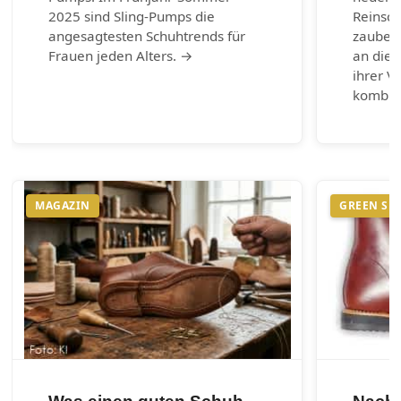
2025 sind Sling-Pumps die
Reinsch
angesagtesten Schuhtrends für
zaubern
Frauen jeden Alters. →
an die 
ihrer Vi
kombin
MAGAZIN
GREEN SH