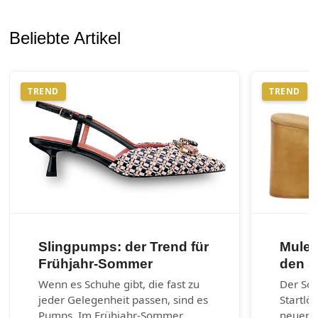
Beliebte Artikel
TREND
TREND
Slingpumps: der Trend für
Mules
Frühjahr-Sommer
den 
Wenn es Schuhe gibt, die fast zu
Der So
jeder Gelegenheit passen, sind es
Startlö
Pumps. Im Frühjahr-Sommer
neuen 