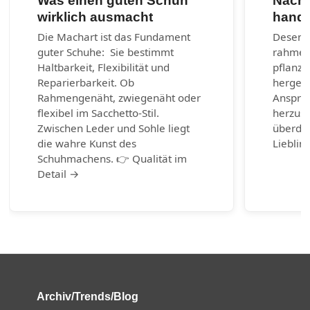
Was einen guten Schuh
Nachh
wirklich ausmacht
handg
Die Machart ist das Fundament
Desenra
guter Schuhe: Sie bestimmt
rahmen
Haltbarkeit, Flexibilität und
pflanzl
Reparierbarkeit. Ob
hergest
Rahmengenäht, zwiegenäht oder
Anspruc
flexibel im Sacchetto-Stil.
herzust
Zwischen Leder und Sohle liegt
überda
die wahre Kunst des
Lieblin
Schuhmachens. 👉 Qualität im
Detail →
Archiv/Trends/Blog