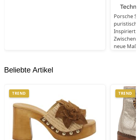
Techni
Porsche Sc
puristische
Inspiriert
Zwischengas
neue Maßs
Beliebte Artikel
TREND
TREND