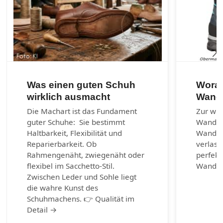
Was einen guten Schuh
Worau
wirklich ausmacht
Wand
Die Machart ist das Fundament
Zur wic
guter Schuhe: Sie bestimmt
Wander
Haltbarkeit, Flexibilität und
Wanders
Reparierbarkeit. Ob
verlass
Rahmengenäht, zwiegenäht oder
perfekt
flexibel im Sacchetto-Stil.
Wander
Zwischen Leder und Sohle liegt
die wahre Kunst des
Schuhmachens. 👉 Qualität im
Detail →