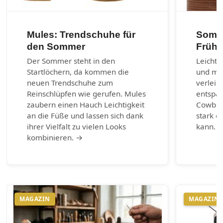
Mules: Trendschuhe für
Somme
den Sommer
Frühl
Der Sommer steht in den
Leichte
Startlöchern, da kommen die
und max
neuen Trendschuhe zum
verleih
Reinschlüpfen wie gerufen. Mules
entspa
zaubern einen Hauch Leichtigkeit
Cowboy-
an die Füße und lassen sich dank
stark e
ihrer Vielfalt zu vielen Looks
kann. 
kombinieren. →
MAGAZIN
MAGAZIN