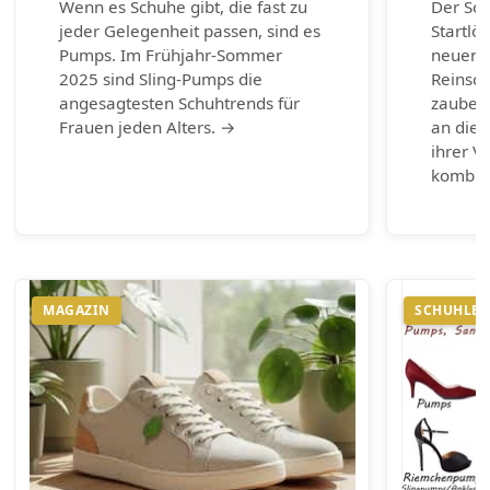
Wenn es Schuhe gibt, die fast zu
Der So
jeder Gelegenheit passen, sind es
Startlö
Pumps. Im Frühjahr-Sommer
neuen 
2025 sind Sling-Pumps die
Reinsch
angesagtesten Schuhtrends für
zaubern
Frauen jeden Alters. →
an die 
ihrer Vi
kombin
MAGAZIN
SCHUHLEX