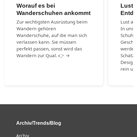
Worauf es bei
Lust 
Wanderschuhen ankommt
Entde
Zur wichtigsten Ausrüstung beim
Lust au
Wandern gehören
In unse
Wanderschuhe, auf die man sich
Schuhm
verlassen kann. Sie müssen
Geschic
perfekt passen, sonst wird das
werden.
Wandern zur Qual. 👉 →
Schätze
Design-
rein un
Archiv/Trends/Blog
Archiv