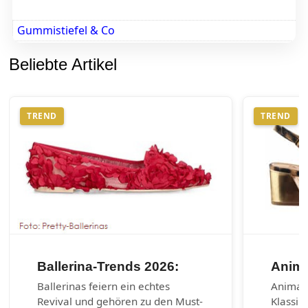
Gummistiefel & Co
Beliebte Artikel
TREND
TREND
Ballerina-Trends 2026:
Anima
Ballerinas feiern ein echtes
Animal-
Revival und gehören zu den Must-
Klassik