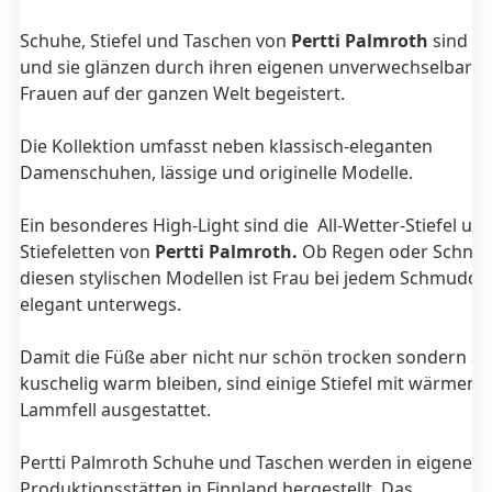
Schuhe, Stiefel und Taschen von
Pertti Palmroth
sind lu
und sie glänzen durch ihren eigenen unverwechselbaren S
Frauen auf der ganzen Welt begeistert.
Die Kollektion umfasst neben klassisch-eleganten
Damenschuhen, lässige und originelle Modelle.
Ein besonderes High-Light sind die All-Wetter-Stiefel un
Stiefeletten von
Pertti Palmroth.
Ob Regen oder Schnee,
diesen stylischen Modellen ist Frau bei jedem Schmudde
elegant unterwegs.
Damit die Füße aber nicht nur schön trocken sondern a
kuschelig warm bleiben, sind einige Stiefel mit wärmen
Lammfell ausgestattet.
Pertti Palmroth Schuhe und Taschen werden in eigenen
Produktionsstätten in Finnland hergestellt. Das