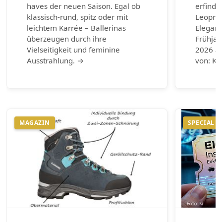
haves der neuen Saison. Egal ob
erfinde
klassisch-rund, spitz oder mit
Leoprin
leichtem Karrée – Ballerinas
Eleganz
überzeugen durch ihre
Frühja
Vielseitigkeit und feminine
2026 au
Ausstrahlung. →
von: Ku
MAGAZIN
SPECIAL