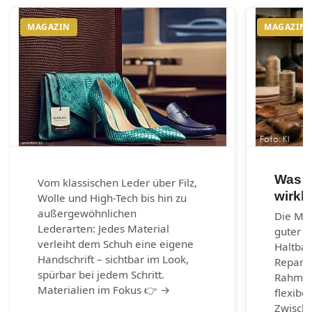
MAGAZIN
MAGAZIN
Was e
Vom klassischen Leder über Filz,
wirkl
Wolle und High-Tech bis hin zu
außergewöhnlichen
Die Mac
Lederarten: Jedes Material
guter S
verleiht dem Schuh eine eigene
Haltbark
Handschrift – sichtbar im Look,
Reparie
spürbar bei jedem Schritt.
Rahmen
Materialien im Fokus 👉 →
flexibel
Zwische