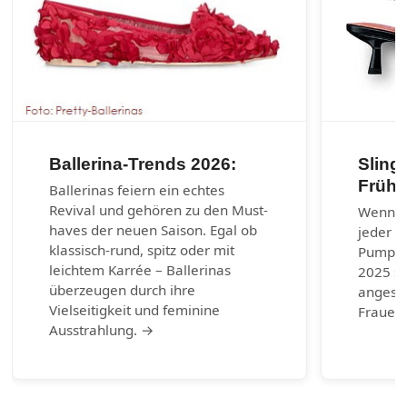
Ballerina-Trends 2026:
Sling
Frühj
Ballerinas feiern ein echtes
Revival und gehören zu den Must-
Wenn es
haves der neuen Saison. Egal ob
jeder G
klassisch-rund, spitz oder mit
Pumps.
leichtem Karrée – Ballerinas
2025 si
überzeugen durch ihre
angesag
Vielseitigkeit und feminine
Frauen 
Ausstrahlung. →