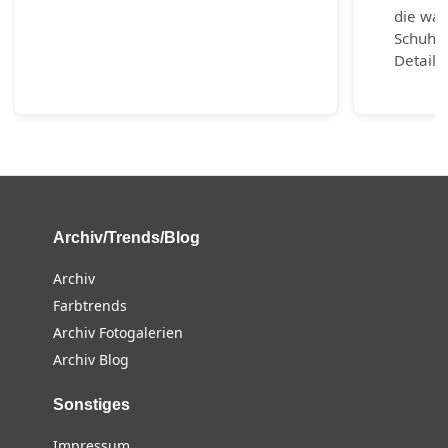
die wah
Schuhm
Detail 
Archiv/Trends/Blog
Archiv
Farbtrends
Archiv Fotogalerien
Archiv Blog
Sonstiges
Impressum