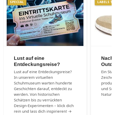
SPECIAL
LABELS T
Lust auf eine
Nachh
Entdeckungsreise?
Outdo
Lust auf eine Entdeckungsreise?
Ein Sta
In unserem virtuellen
Zeichen
Schuhmuseum warten hunderte
produzi
Geschichten darauf, entdeckt zu
und Sn
werden. Von historischen
Naturm
Schätzen bis zu verrückten
Design-Experimenten – klick dich
rein und lass dich inspirieren! →