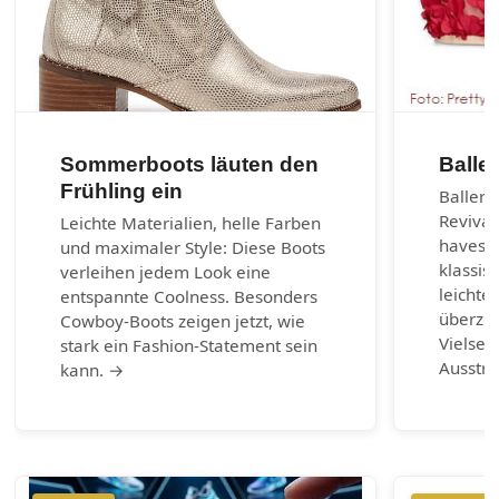
Sommerboots läuten den
Balle
Frühling ein
Balleri
Revival
Leichte Materialien, helle Farben
haves d
und maximaler Style: Diese Boots
klassis
verleihen jedem Look eine
leichte
entspannte Coolness. Besonders
überzeu
Cowboy-Boots zeigen jetzt, wie
Vielsei
stark ein Fashion-Statement sein
Ausstr
kann. →