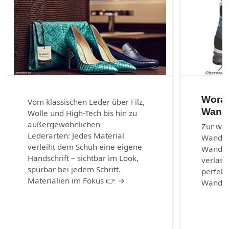
Worau
Vom klassischen Leder über Filz,
Wand
Wolle und High-Tech bis hin zu
außergewöhnlichen
Zur wic
Lederarten: Jedes Material
Wander
verleiht dem Schuh eine eigene
Wanders
Handschrift – sichtbar im Look,
verlass
spürbar bei jedem Schritt.
perfekt
Materialien im Fokus 👉 →
Wander