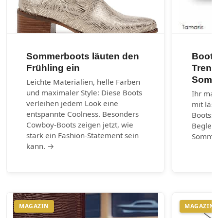
Sommerboots läuten den
Boots
Frühling ein
Trend
Somm
Leichte Materialien, helle Farben
und maximaler Style: Diese Boots
Ihr mar
verleihen jedem Look eine
mit läs
entspannte Coolness. Besonders
Bootss
Cowboy-Boots zeigen jetzt, wie
Begleit
stark ein Fashion-Statement sein
Somme
kann. →
MAGAZIN
MAGAZIN