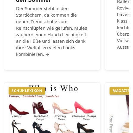
Balleri
Revival
Der Sommer steht in den
haves d
Startlöchern, da kommen die
klassis
neuen Trendschuhe zum
leichte
Reinschlüpfen wie gerufen. Mules
überzeu
zaubern einen Hauch Leichtigkeit
Vielsei
an die Füße und lassen sich dank
Ausstr
ihrer Vielfalt zu vielen Looks
kombinieren. →
SCHUHLEXIKON
MAGAZIN