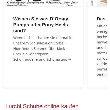
Wissen Sie was D´Orsay
Das 1
Pumps oder Pony-Heels
Mit den
sind?
wenig 
hochwer
Wenn nicht, schauen Sie einmal in
hinweg 
unserem Schuhlexikon vorbei.
und ihr
Hier finden Sie eine Überblick
materia
über die wichtigsten
zur opt
Schuhmodelle und Schuharten. →
Guide b
perfekt
einen g
Lurchi Schuhe online kaufen