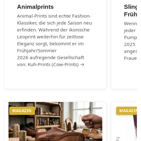
Animalprints
Sling
Frühj
Animal-Prints sind echte Fashion-
Klassiker, die sich jede Saison neu
Wenn es
erfinden. Während der ikonische
jeder G
Leoprint weiterhin für zeitlose
Pumps.
Eleganz sorgt, bekommt er im
2025 si
Frühjahr/Sommer
angesag
2026 aufregende Gesellschaft
Frauen 
von: Kuh-Prints (Cow-Prints) →
MAGAZIN
MAGAZIN