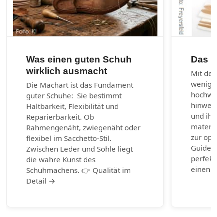
Was einen guten Schuh
Das 1
wirklich ausmacht
Mit den
wenig 
Die Machart ist das Fundament
hochwer
guter Schuhe: Sie bestimmt
hinweg 
Haltbarkeit, Flexibilität und
und ihr
Reparierbarkeit. Ob
materia
Rahmengenäht, zwiegenäht oder
zur opt
flexibel im Sacchetto-Stil.
Guide b
Zwischen Leder und Sohle liegt
perfekt
die wahre Kunst des
einen g
Schuhmachens. 👉 Qualität im
Detail →