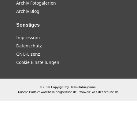
Archiv Fotogalerien
Archiv Blog
Sonstiges
Impressum
Datenschutz
GNU-Lizenz
Cookie Einstellungen
© 2026 Copyright by Hallo-Onlinejournal.
Unsere Portale:
www.hallo-bergstrasse.de
-
www.die-welt-der-schuhe.de