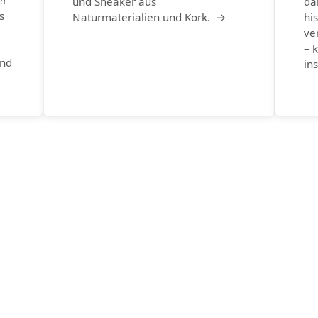
er
und Sneaker aus
da
s
Naturmaterialien und Kork. →
hi
ve
– k
und
in
→