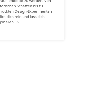
rauf, entdeckt zu werden. Von
storischen Schätzen bis zu
rrückten Design-Experimenten
lick dich rein und lass dich
spirieren! →