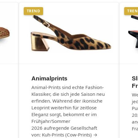
TREND
TRE
Animalprints
Sl
F
Animal-Prints sind echte Fashion-
Klassiker, die sich jede Saison neu
We
erfinden. Während der ikonische
je
Leoprint weiterhin für zeitlose
Pu
Eleganz sorgt, bekommt er im
20
Frühjahr/Sommer
an
2026 aufregende Gesellschaft
Fr
von: Kuh-Prints (Cow-Prints) →