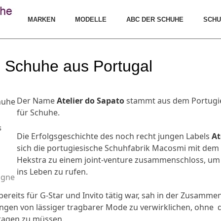
MARKEN
MODELLE
ABC DER SCHUHE
SCHU
- Schuhe aus Portugal
Der Name
Atelier do Sapato
stammt aus dem Portugie
für Schuhe.
s
Die Erfolgsgeschichte des noch recht jungen Labels
At
sich die portugiesische Schuhfabrik Macosmi mit dem
Hekstra zu einem joint-venture zusammenschloss, um
ins Leben zu rufen.
agne
reits für G-Star und Invito tätig war, sah in der Zusamme
lungen von lässiger tragbarer Mode zu verwirklichen, ohn
ragen zu müssen.