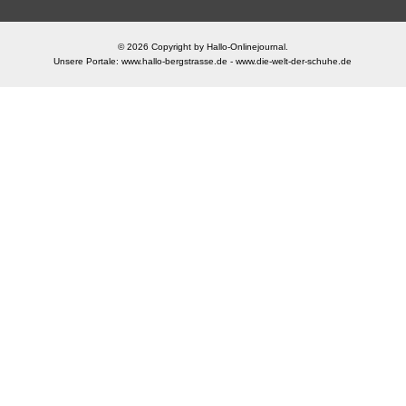
© 2026 Copyright by Hallo-Onlinejournal.
Unsere Portale:
www.hallo-bergstrasse.de
-
www.die-welt-der-schuhe.de