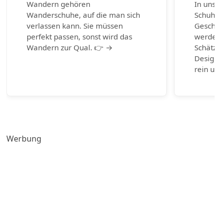
Wandern gehören
In unse
Wanderschuhe, auf die man sich
Schuhm
verlassen kann. Sie müssen
Geschic
perfekt passen, sonst wird das
werden.
Wandern zur Qual. 👉 →
Schätze
Design-
rein un
Werbung