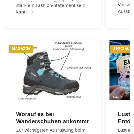
Vielsei
stark ein Fashion-Statement sein
Ausstr
kann. →
MAGAZIN
SPECIAL
Worauf es bei
Lust 
Wanderschuhen ankommt
Entde
Zur wichtigsten Ausrüstung beim
Lust au