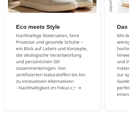
Eco meets Style
Das 1
Nachhaltige Materialien, faire
Mit den
Prozesse und gesunde Schuhe –
wenig 
ein Blick auf Labels und Konzepte,
hochwer
die ökologische Verantwortung
hinweg 
und persönlichen Stil
und ihr
zusammenbringen. Von
materia
zertifizierten Naturstoffen bis hin
zur opt
zu innovativen Alternativen
Guide b
- Nachhaltigkeit im Fokus 👉 →
perfekt
einen g