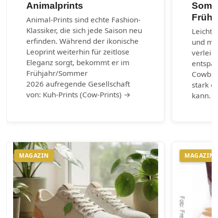
Animalprints
Somme
Frühl
Animal-Prints sind echte Fashion-
Klassiker, die sich jede Saison neu
Leichte
erfinden. Während der ikonische
und max
Leoprint weiterhin für zeitlose
verleih
Eleganz sorgt, bekommt er im
entspa
Frühjahr/Sommer
Cowboy-
2026 aufregende Gesellschaft
stark e
von: Kuh-Prints (Cow-Prints) →
kann. 
MAGAZIN
MAGAZIN