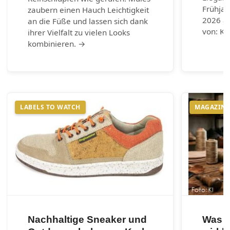
Frühja
zaubern einen Hauch Leichtigkeit
2026 au
an die Füße und lassen sich dank
von: Ku
ihrer Vielfalt zu vielen Looks
kombinieren. →
LABELS TO WATCH
MAGAZIN
Nachhaltige Sneaker und
Was e