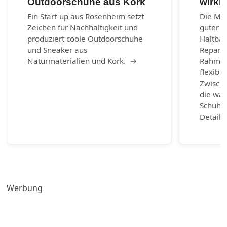
Outdoorschuhe aus Kork
wirkl
Ein Start-up aus Rosenheim setzt
Die Mac
Zeichen für Nachhaltigkeit und
guter S
produziert coole Outdoorschuhe
Haltbark
und Sneaker aus
Reparie
Naturmaterialien und Kork. →
Rahmen
flexibel
Zwische
die wah
Schuhm
Detail 
Werbung