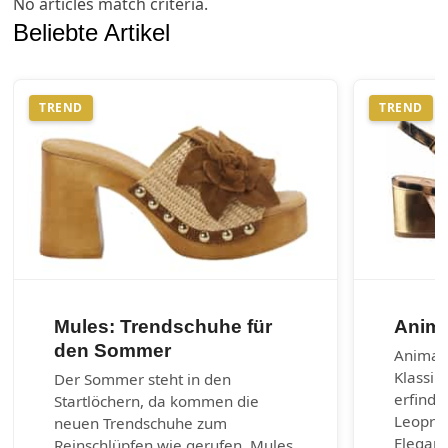
No articles match criteria.
Beliebte Artikel
TREND
TREND
Mules: Trendschuhe für
Anima
den Sommer
Animal-
Klassik
Der Sommer steht in den
erfinde
Startlöchern, da kommen die
Leoprin
neuen Trendschuhe zum
Eleganz
Reinschlüpfen wie gerufen. Mules