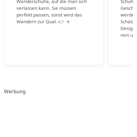
Wanderschuhe, auf die man sich
Schuhm
verlassen kann. Sie müssen
Geschic
perfekt passen, sonst wird das
werden.
Wandern zur Qual. 👉 →
Schätze
Design-
rein un
Werbung