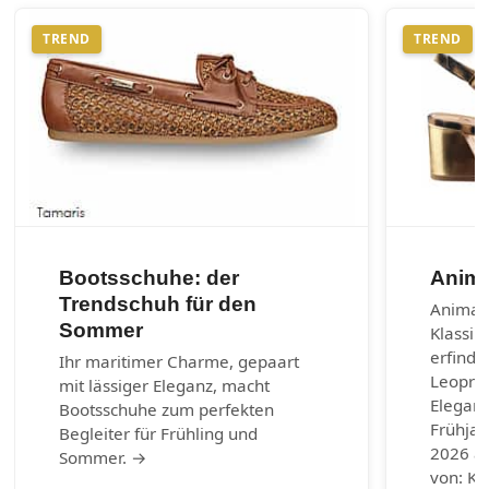
TREND
TREND
Bootsschuhe: der
Anima
Trendschuh für den
Animal-
Sommer
Klassik
erfinde
Ihr maritimer Charme, gepaart
Leoprin
mit lässiger Eleganz, macht
Eleganz
Bootsschuhe zum perfekten
Frühja
Begleiter für Frühling und
2026 au
Sommer. →
von: Ku