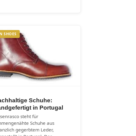
N SHOES
achhaltige Schuhe:
ndgefertigt in Portugal
senrasco steht für
hmengenähte Schuhe aus
lanzlich gegerbtem Leder,