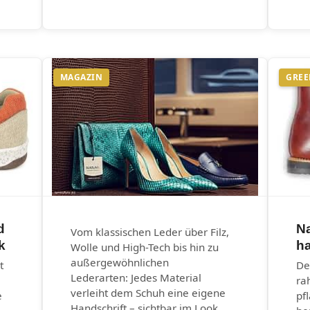
MAGAZIN
GREE
d
N
Vom klassischen Leder über Filz,
k
ha
Wolle und High-Tech bis hin zu
außergewöhnlichen
t
De
Lederarten: Jedes Material
ra
verleiht dem Schuh eine eigene
e
pf
Handschrift – sichtbar im Look,