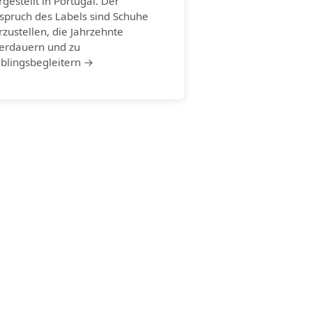
rgestellt in Portugal. Der
spruch des Labels sind Schuhe
rzustellen, die Jahrzehnte
erdauern und zu
eblingsbegleitern →