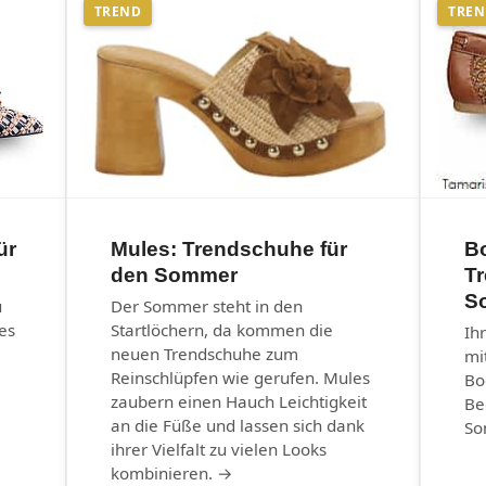
TREND
TRE
ür
Mules: Trendschuhe für
B
den Sommer
T
S
u
Der Sommer steht in den
es
Startlöchern, da kommen die
Ih
neuen Trendschuhe zum
mi
Reinschlüpfen wie gerufen. Mules
Bo
zaubern einen Hauch Leichtigkeit
Be
an die Füße und lassen sich dank
So
ihrer Vielfalt zu vielen Looks
kombinieren. →