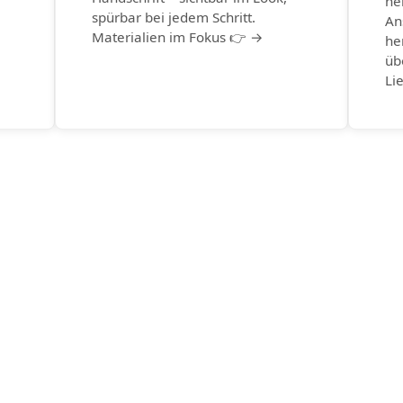
he
spürbar bei jedem Schritt.
An
Materialien im Fokus 👉 →
he
üb
Li