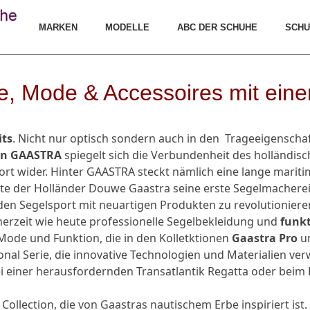
MARKEN
MODELLE
ABC DER SCHUHE
SCHU
 Mode & Accessoires mit eine
its
. Nicht nur optisch sondern auch in den Trageeigenscha
von GAASTRA
spiegelt sich die Verbundenheit des holländis
t wider. Hinter GAASTRA steckt nämlich eine lange marit
te der Holländer Douwe Gaastra seine erste Segelmacherei
den Segelsport mit neuartigen Produkten zu revolutionieren
erzeit wie heute professionelle Segelbekleidung und
funkt
Mode und Funktion, die in den Kolletktionen
Gaastra Pro
u
onal Serie, die innovative Technologien und Materialien v
ei einer herausfordernden Transatlantik Regatta oder beim 
Collection, die von Gaastras nautischem Erbe inspiriert ist