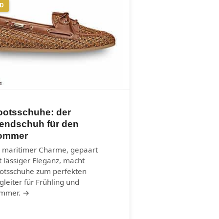
ND
ootsschuhe: der
rendschuh für den
ommer
r maritimer Charme, gepaart
t lässiger Eleganz, macht
otsschuhe zum perfekten
gleiter für Frühling und
mmer. →