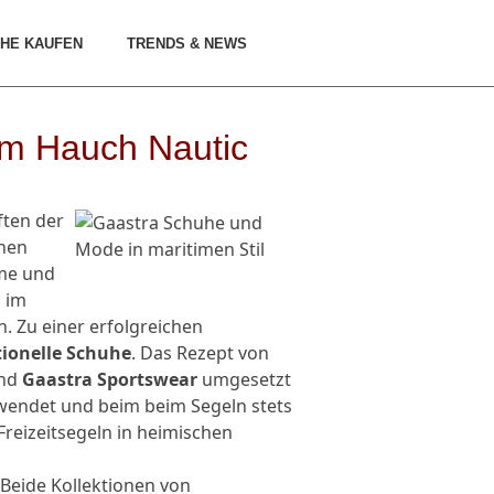
HE KAUFEN
TRENDS & NEWS
m Hauch Nautic
ften der
chen
ime und
 im
. Zu einer erfolgreichen
ionelle Schuhe
. Das Rezept von
nd
Gaastra Sportswear
umgesetzt
erwendet und beim beim Segeln stets
Freizeitsegeln in heimischen
. Beide Kollektionen von