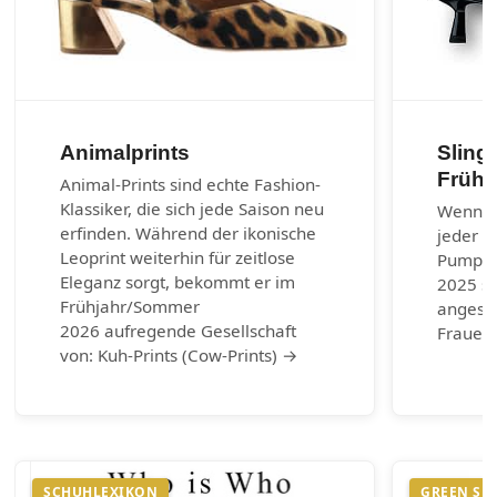
Animalprints
Sling
Frühj
Animal-Prints sind echte Fashion-
Klassiker, die sich jede Saison neu
Wenn es
erfinden. Während der ikonische
jeder G
Leoprint weiterhin für zeitlose
Pumps.
Eleganz sorgt, bekommt er im
2025 si
Frühjahr/Sommer
angesag
2026 aufregende Gesellschaft
Frauen 
von: Kuh-Prints (Cow-Prints) →
SCHUHLEXIKON
GREEN SH