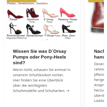
Wissen Sie was D´Orsay
Nachh
Pumps oder Pony-Heels
handg
sind?
Desenra
rahmen
Wenn nicht, schauen Sie einmal in
pflanzl
unserem Schuhlexikon vorbei.
hergest
Hier finden Sie eine Überblick
Anspruc
über die wichtigsten
herzust
Schuhmodelle und Schuharten. →
überda
Lieblin