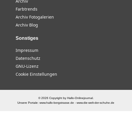
Archiv
Farbtrends
Archiv Fotogalerien
Archiv Blog
Sonstiges
Impressum
Datenschutz
GNU-Lizenz
Cookie Einstellungen
© 2026 Copyright by Hallo-Onlinejournal.
Unsere Portale:
www.hallo-bergstrasse.de
-
www.die-welt-der-schuhe.de