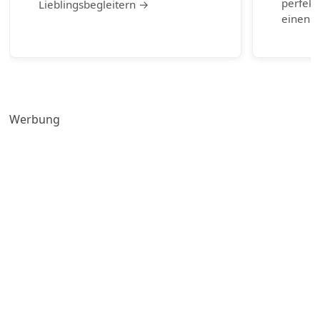
perfekt
Lieblingsbegleitern →
einen g
Werbung