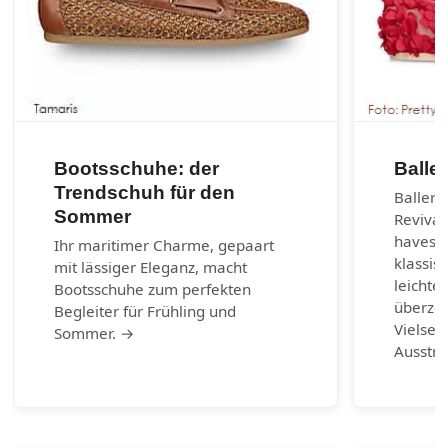
Bootsschuhe: der
Balle
Trendschuh für den
Balleri
Sommer
Revival
haves d
Ihr maritimer Charme, gepaart
klassis
mit lässiger Eleganz, macht
leichte
Bootsschuhe zum perfekten
überzeu
Begleiter für Frühling und
Vielsei
Sommer. →
Ausstr