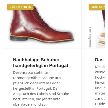
GREEN SHOES
MAGAZIN
Nachhaltige Schuhe:
Das 1
handgefertigt in Portugal
Mit den
wenig 
Desenrasco steht für
hochwer
rahmengenähte Schuhe aus
hinweg 
pflanzlich gegerbtem Leder,
und ihr
hergestellt in Portugal. Der
materia
Anspruch des Labels sind Schuhe
zur opt
herzustellen, die Jahrzehnte
Guide b
überdauern und zu