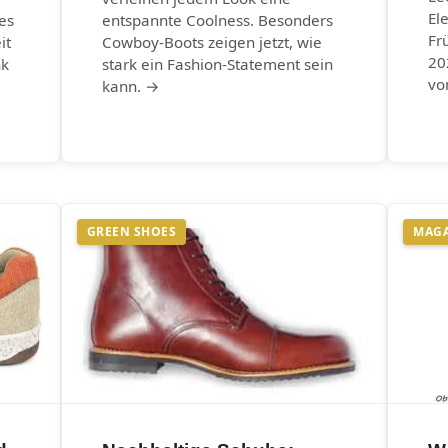
El
es
entspannte Coolness. Besonders
Fr
it
Cowboy-Boots zeigen jetzt, wie
20
nk
stark ein Fashion-Statement sein
vo
kann. →
GREEN SHOES
MAG