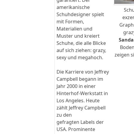
garantiert. Der
amerikanische
Schu
Schuhdesigner spielt
exzen
mit Formen,
Graphi
Materialien und
gra
Muster und kreiert
Sanda
Schuhe, die alle Blicke
Boden
auf sich ziehen: grazy,
zeigen s
sexy und megahoch.
Die Karriere von Jeffrey
Campbell begann im
Jahr 2000 in einer
Hinterhof-Werkstatt in
Los Angeles. Heute
zählt Jeffrey Campbell
zu den
gefragten Labels der
USA. Prominente