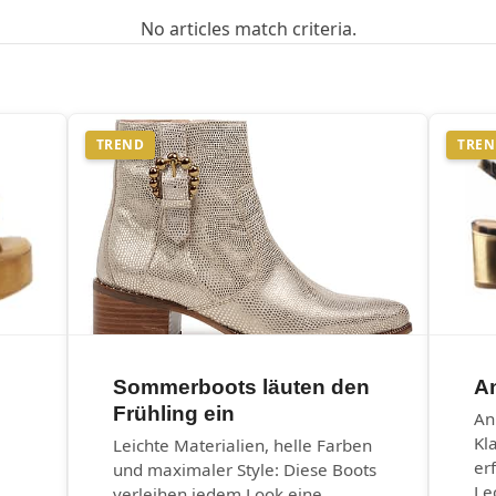
No articles match criteria.
TREND
TRE
Sommerboots läuten den
An
Frühling ein
An
Kl
Leichte Materialien, helle Farben
er
und maximaler Style: Diese Boots
Le
verleihen jedem Look eine