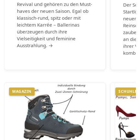
Revival und gehören zu den Must-
Der So
haves der neuen Saison. Egal ob
Startlö
klassisch-rund, spitz oder mit
neuen 
leichtem Karrée – Ballerinas
Reinsch
überzeugen durch ihre
zaubern
Vielseitigkeit und feminine
an die 
Ausstrahlung. →
ihrer Vi
kombin
MAGAZIN
SCHUHLEX