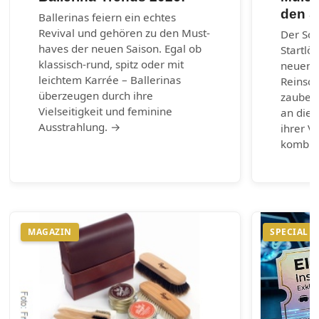
den 
Ballerinas feiern ein echtes
Revival und gehören zu den Must-
Der So
haves der neuen Saison. Egal ob
Startlö
klassisch-rund, spitz oder mit
neuen 
leichtem Karrée – Ballerinas
Reinsch
überzeugen durch ihre
zaubern
Vielseitigkeit und feminine
an die 
Ausstrahlung. →
ihrer Vi
kombin
MAGAZIN
SPECIAL