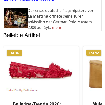
Der erste deutsche Flagshipstore von
La Martina
öffnete seine Türen
anlässlich der German Polo Masters
2009 auf Sylt.
mehr
Beliebte Artikel
TREND
TREND
Ballerina-Trends 2026:
Mules