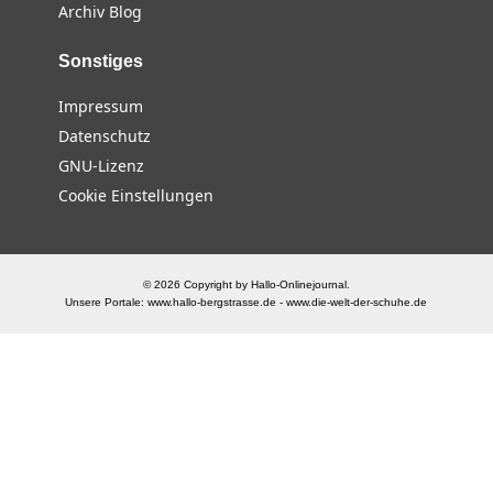
Archiv Blog
Sonstiges
Impressum
Datenschutz
GNU-Lizenz
Cookie Einstellungen
© 2026 Copyright by Hallo-Onlinejournal.
Unsere Portale:
www.hallo-bergstrasse.de
-
www.die-welt-der-schuhe.de