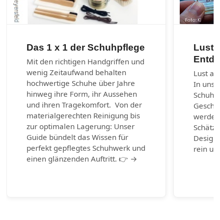
Das 1 x 1 der Schuhpflege
Lust 
Entde
Mit den richtigen Handgriffen und
wenig Zeitaufwand behalten
Lust au
hochwertige Schuhe über Jahre
In unse
hinweg ihre Form, ihr Aussehen
Schuhm
und ihren Tragekomfort. Von der
Geschic
materialgerechten Reinigung bis
werden.
zur optimalen Lagerung: Unser
Schätze
Guide bündelt das Wissen für
Design-
perfekt gepflegtes Schuhwerk und
rein un
einen glänzenden Auftritt. 👉 →