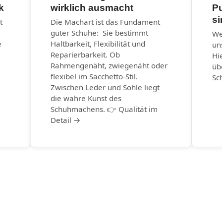
k
wirklich ausmacht
P
s
t
Die Machart ist das Fundament
guter Schuhe: Sie bestimmt
We
e
Haltbarkeit, Flexibilität und
un
Reparierbarkeit. Ob
Hi
Rahmengenäht, zwiegenäht oder
üb
flexibel im Sacchetto-Stil.
Sc
Zwischen Leder und Sohle liegt
die wahre Kunst des
Schuhmachens. 👉 Qualität im
Detail →