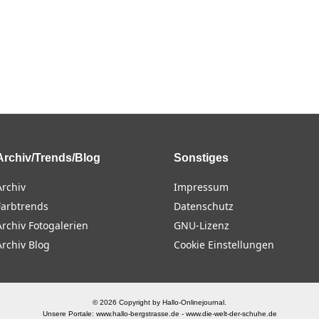
Archiv/Trends/Blog
Sonstiges
Archiv
Impressum
Farbtrends
Datenschutz
Archiv Fotogalerien
GNU-Lizenz
Archiv Blog
Cookie Einstellungen
© 2026 Copyright by Hallo-Onlinejournal.
Unsere Portale:
www.hallo-bergstrasse.de
-
www.die-welt-der-schuhe.de