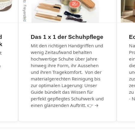
d
Das 1 x 1 der Schuhpflege
E
k
Mit den richtigen Handgriffen und
Na
wenig Zeitaufwand behalten
Pr
t
hochwertige Schuhe über Jahre
ei
hinweg ihre Form, ihr Aussehen
di
e
und ihren Tragekomfort. Von der
un
materialgerechten Reinigung bis
zu
zur optimalen Lagerung: Unser
ze
Guide bündelt das Wissen für
zu
perfekt gepflegtes Schuhwerk und
- 
einen glänzenden Auftritt. 👉 →