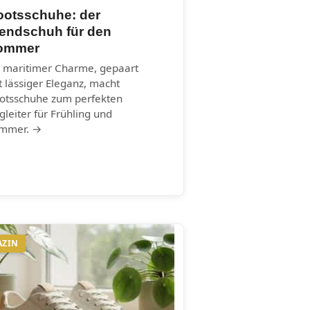
ootsschuhe: der
rendschuh für den
ommer
r maritimer Charme, gepaart
t lässiger Eleganz, macht
otsschuhe zum perfekten
gleiter für Frühling und
mmer. →
AZIN