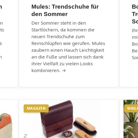
n
Mules: Trendschuhe für
B
den Sommer
T
S
en
Der Sommer steht in den
ts
Startlöchern, da kommen die
Ih
neuen Trendschuhe zum
mi
s
Reinschlüpfen wie gerufen. Mules
Bo
zaubern einen Hauch Leichtigkeit
Be
n
an die Füße und lassen sich dank
So
ihrer Vielfalt zu vielen Looks
kombinieren. →
MAGAZIN
MAG