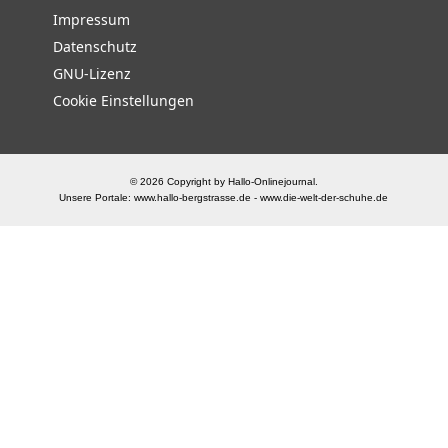
Impressum
Datenschutz
GNU-Lizenz
Cookie Einstellungen
© 2026 Copyright by Hallo-Onlinejournal.
Unsere Portale:
www.hallo-bergstrasse.de
-
www.die-welt-der-schuhe.de