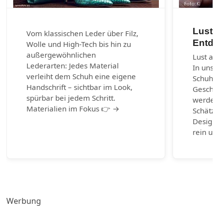
Lust 
Vom klassischen Leder über Filz,
Entde
Wolle und High-Tech bis hin zu
außergewöhnlichen
Lust au
Lederarten: Jedes Material
In unse
verleiht dem Schuh eine eigene
Schuhm
Handschrift – sichtbar im Look,
Geschic
spürbar bei jedem Schritt.
werden.
Materialien im Fokus 👉 →
Schätze
Design-
rein un
Werbung