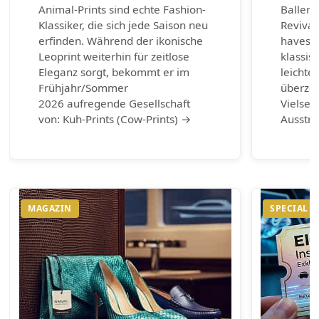
Animal-Prints sind echte Fashion-
Balleri
Klassiker, die sich jede Saison neu
Revival
erfinden. Während der ikonische
haves d
Leoprint weiterhin für zeitlose
klassis
Eleganz sorgt, bekommt er im
leichte
Frühjahr/Sommer
überzeu
2026 aufregende Gesellschaft
Vielsei
von: Kuh-Prints (Cow-Prints) →
Ausstr
MAGAZIN
SPECIAL