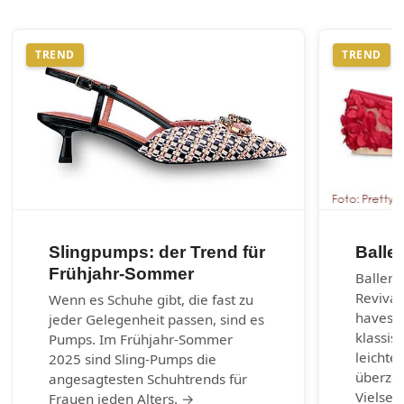
TREND
TREND
Slingpumps: der Trend für
Balle
Frühjahr-Sommer
Balleri
Revival
Wenn es Schuhe gibt, die fast zu
haves d
jeder Gelegenheit passen, sind es
klassis
Pumps. Im Frühjahr-Sommer
leichte
2025 sind Sling-Pumps die
überzeu
angesagtesten Schuhtrends für
Vielsei
Frauen jeden Alters. →