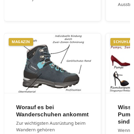
Ausstr
MAGAZIN
SCHUHLEX
Worauf es bei
Wisse
Wanderschuhen ankommt
Pumps
sind?
Zur wichtigsten Ausrüstung beim
Wandern gehören
Wenn ni